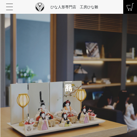
ひな人形専門店 工房ひな雛