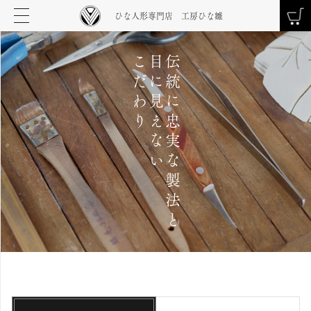
ひな人形専門店 工房ひな雛
こだわり
目に見えない
伝統に忠実な製法と