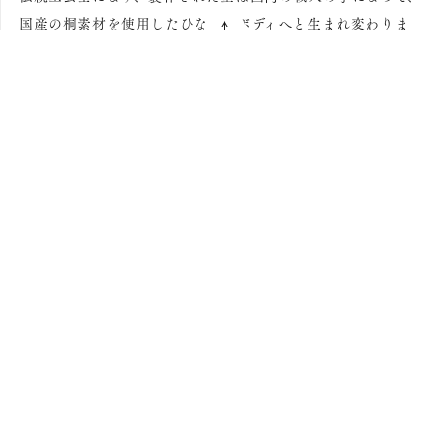
国産の桐素材を使用したひな雛のボディへと生まれ変わりま
す。天然の素材以外の加工物は、必要なもの以外、極力使用し
ません。
目に見えない部分ではありますが、伝統的な製法で製作された
ボディは、型崩れ、腐食しにくく、大変丈夫です。
ご注文は24時間受け付けております。土日祝日はお休みですがシーズン中は無
休で営業いたしておりますのでご安心くださいませ。
営業時間外にいただきましたメールのご返信は、翌営業日以降となりますので
ご了承下さい。
会社名
株式会社秀隆
住所
〒337-0015 埼玉県さいたま市見沼区蓮沼491-1
お問い合わせ
10:00～16:00
受付時間
TEL
048-680-5631
0120-346-785
フリーダイアル：
FAX
048-680-5632
EMAIL
info@kobohinahina.com