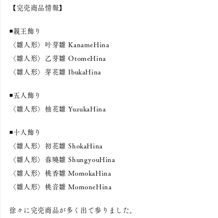
【完売商品情報】
◾️親王飾り
〈雛人形〉叶芽雛 KanameHina
〈雛人形〉乙芽雛 OtomeHina
〈雛人形〉芽花雛 IbukaHina
◾️五人飾り
〈雛人形〉柚花雛 YuzukaHina
◾️十人飾り
〈雛人形〉初花雛 ShokaHina
〈雛人形〉春曉雛 ShungyouHina
〈雛人形〉桃香雛 MomokaHina
〈雛人形〉桃音雛 MomoneHina
徐々に完売商品が多く出て参りました。