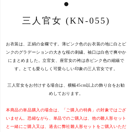
1
カートへ進む
三人官女 (KN-055)
お衣装は、正絹の金襴です。薄ピンク色のお衣装の地に白とピ
ンクのグラデーションの大きな桜の刺繍。袖口は白色で爽やか
にまとめました。立官女、座官女の袴は赤ピンク色の縮緬で
す。とても愛らしく可愛らしい印象の三人官女です。
三人官女をお付けする場合は、横幅45cm以上の飾り台をお勧
めしております。
本商品の単品購入の場合は、「ご購入の特典」の対象ではござ
いません。恐縮ながら、単品でのご購入は、他の雛人形セット
と一緒にご購入又は、過去に弊社雛人形セットをご購入いただ