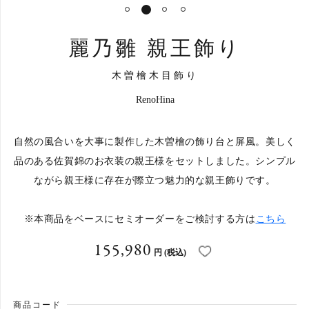
1
2
3
4
カートへ進む
麗乃雛 親王飾り
木曽檜木目飾り
RenoHina
自然の風合いを大事に製作した木曽檜の飾り台と屏風。美しく
品のある佐賀錦のお衣装の親王様をセットしました。シンプル
ながら親王様に存在が際立つ魅力的な親王飾りです。
※本商品をベースにセミオーダーをご検討する方は
こちら
155,980
円
(税込)
商品コード