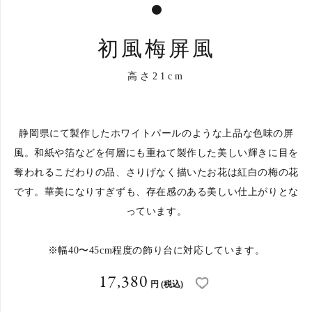
1
初風梅屏風
高さ21cm
静岡県にて製作したホワイトパールのような上品な色味の屏
風。和紙や箔などを何層にも重ねて製作した美しい輝きに目を
奪われるこだわりの品、さりげなく描いたお花は紅白の梅の花
です。華美になりすぎずも、存在感のある美しい仕上がりとな
っています。
※幅40〜45cm程度の飾り台に対応しています。
17,380
円
(税込)
お買い物を続ける