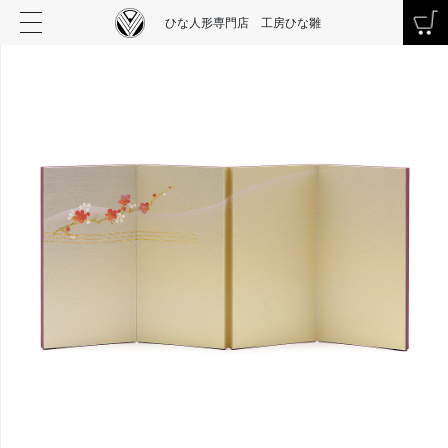
ひな人形専門店 工房ひな雛