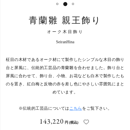
1
2
3
カートへ進む
青蘭雛 親王飾り
オーク木目飾り
SeiranHina
柾目の木材であるオーク材にて製作したシンプルな木目の飾り
台と屏風に、伝統的工芸品の青蘭雛を合わせました。飾り台と
屏風に合わせて、飾り台、小物、お花なども白木で製作したも
のを置き、紅白梅と反物の赤を差し色にやさしい雰囲気にまと
めています。
※伝統的工芸品については
こちら
をご覧下さい。
143,220
円
(税込)