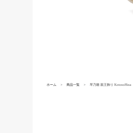
ホーム
商品一覧
琴乃雛 親王飾り KotonoHina