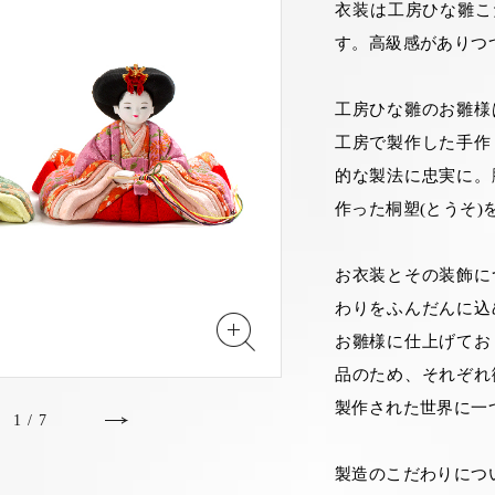
衣装は工房ひな雛こ
す。高級感がありつ
工房ひな雛のお雛様
工房で製作した手作
的な製法に忠実に。
作った桐塑(とうそ)
お衣装とその装飾に
わりをふんだんに込
お雛様に仕上げてお
品のため、それぞれ
製作された世界に一
1
/
7
製造のこだわりにつ