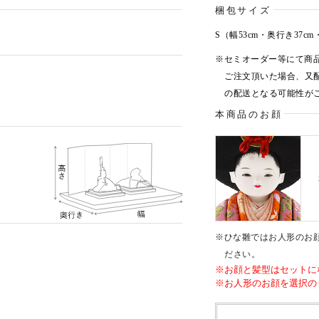
梱包サイズ
S（幅53cm・奥行き37cm
※セミオーダー等にて商
ご注文頂いた場合、又
の配送となる可能性が
本商品のお顔
※ひな雛ではお人形のお
ださい。
※お顔と髪型はセットに
※お人形のお顔を選択の