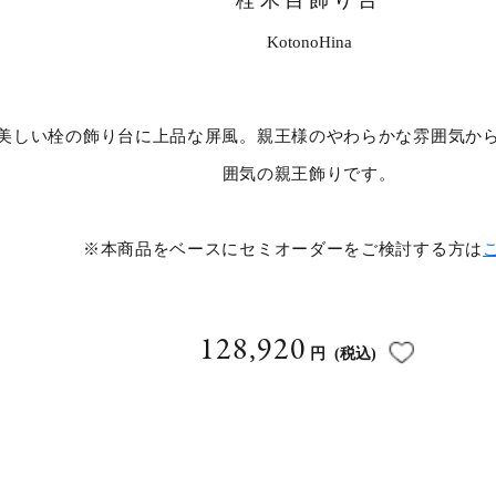
栓木目飾り台
KotonoHina
美しい栓の飾り台に上品な屏風。親王様のやわらかな雰囲気か
囲気の親王飾りです。
※本商品をベースにセミオーダーをご検討する方は
128,920
円
(税込)