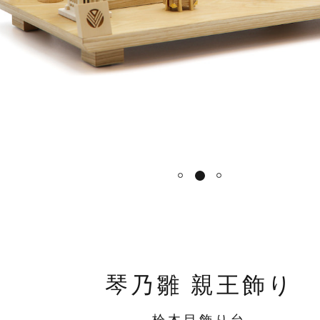
1
2
3
琴乃雛 親王飾り