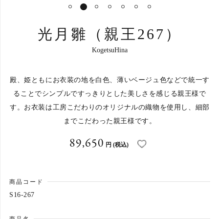
1
2
3
4
5
6
7
光月雛（親王267）
KogetsuHina
殿、姫ともにお衣装の地を白色、薄いベージュ色などで統一す
ることでシンプルですっきりとした美しさを感じる親王様で
す。お衣装は工房こだわりのオリジナルの織物を使用し、細部
までこだわった親王様です。
89,650
円
(税込)
商品コード
S16-267
お買い物を続ける