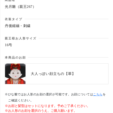
商品名
光月雛（親王267）
カートへ進む
衣装タイプ
丹後縮緬・刺繍
親王様お人形サイズ
16号
本商品のお顔
大人っぽい顔立ちの【翠】
※ひな雛ではお人形のお顔の選択が可能です。お顔については
こちら
を
ご確認ください。
※お顔と髪型はセットになります。予めご了承ください。
※お人形のお顔を選択のうえ、ご購入願います。