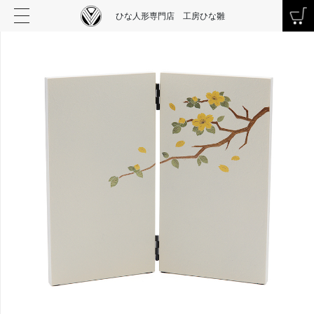
ひな人形専門店 工房ひな雛