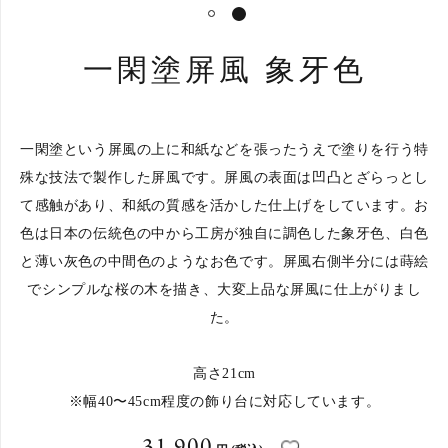
1
2
一閑塗屏風 象牙色
一閑塗という屏風の上に和紙などを張ったうえで塗りを行う特
殊な技法で製作した屏風です。屏風の表面は凹凸とざらっとし
て感触があり、和紙の質感を活かした仕上げをしています。お
色は日本の伝統色の中から工房が独自に調色した象牙色、白色
と薄い灰色の中間色のようなお色です。屏風右側半分には蒔絵
でシンプルな桜の木を描き、大変上品な屏風に仕上がりまし
た。
高さ21cm
※幅40〜45cm程度の飾り台に対応しています。
お買い物を続ける