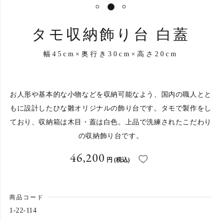
1
2
3
タモ収納飾り台 白蓋
幅45cm×奥行き30cm×高さ20cm
お人形や基本的な小物などを収納可能なよう、国内の職人とと
もに設計したひな雛オリジナルの飾り台です。タモで製作をし
ており、収納箱は木目・蓋は白色。上品で洗練されたこだわり
の収納飾り台です。
46,200
円
(税込)
商品コード
お買い物を続ける
1-22-114