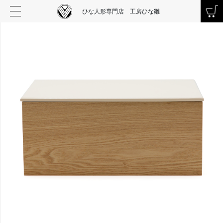
ひな人形専門店 工房ひな雛