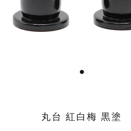
1
丸台 紅白梅 黒塗