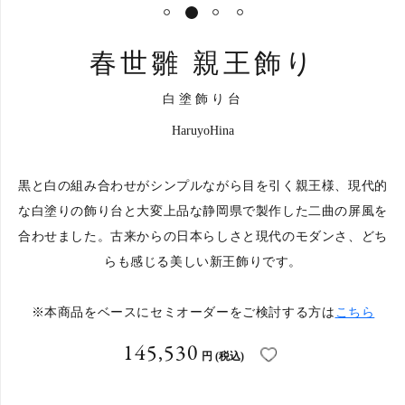
1
2
3
4
カートへ進む
春世雛 親王飾り
白塗飾り台
HaruyoHina
黒と白の組み合わせがシンプルながら目を引く親王様、現代的
な白塗りの飾り台と大変上品な静岡県で製作した二曲の屏風を
合わせました。古来からの日本らしさと現代のモダンさ、どち
らも感じる美しい新王飾りです。
※本商品をベースにセミオーダーをご検討する方は
こちら
145,530
円
(税込)